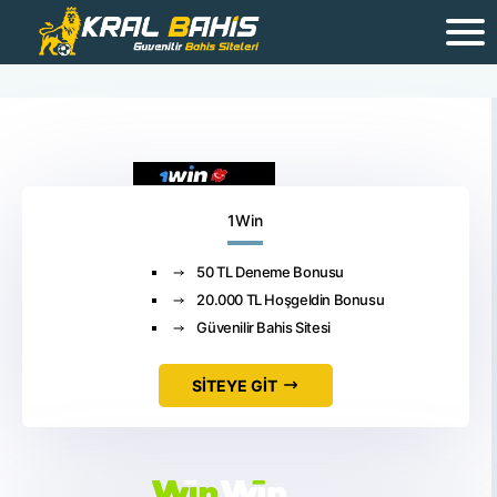
1Win
50 TL Deneme Bonusu
20.000 TL Hoşgeldin Bonusu
Güvenilir Bahis Sitesi
SİTEYE GİT