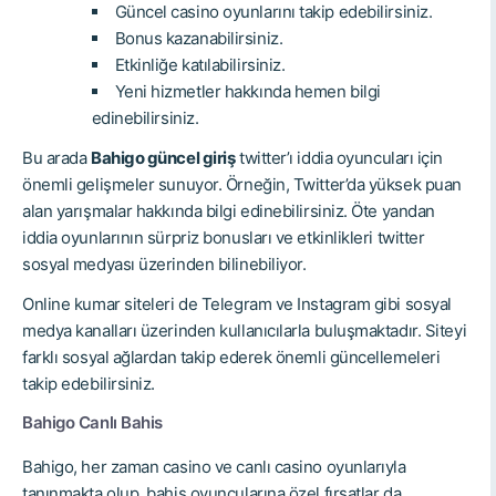
Güncel casino oyunlarını takip edebilirsiniz.
Bonus kazanabilirsiniz.
Etkinliğe katılabilirsiniz.
Yeni hizmetler hakkında hemen bilgi
edinebilirsiniz.
Bu arada
Bahigo güncel giriş
twitter’ı iddia oyuncuları için
önemli gelişmeler sunuyor. Örneğin, Twitter’da yüksek puan
alan yarışmalar hakkında bilgi edinebilirsiniz. Öte yandan
iddia oyunlarının sürpriz bonusları ve etkinlikleri twitter
sosyal medyası üzerinden bilinebiliyor.
Online kumar siteleri de Telegram ve Instagram gibi sosyal
medya kanalları üzerinden kullanıcılarla buluşmaktadır. Siteyi
farklı sosyal ağlardan takip ederek önemli güncellemeleri
takip edebilirsiniz.
Bahigo Canlı Bahis
Bahigo, her zaman casino ve canlı casino oyunlarıyla
tanınmakta olup, bahis oyuncularına özel fırsatlar da