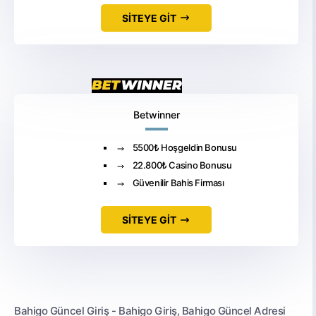
SİTEYE GİT
Betwinner
5500₺ Hoşgeldin Bonusu
22.800₺ Casino Bonusu
Güvenilir Bahis Firması
SİTEYE GİT
Bahigo Güncel Giriş - Bahigo Giriş, Bahigo Güncel Adresi