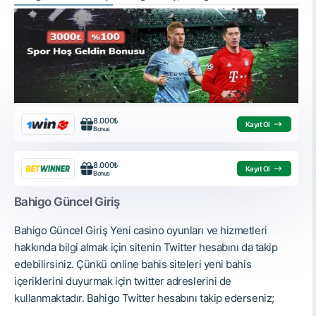
8.000₺
Kayıt Ol
Bonus
8.000₺
Kayıt Ol
Bonus
Bahigo Güncel Giriş
Bahigo Güncel Giriş Yeni casino oyunları ve hizmetleri
hakkında bilgi almak için sitenin Twitter hesabını da takip
edebilirsiniz. Çünkü online bahis siteleri yeni bahis
içeriklerini duyurmak için twitter adreslerini de
kullanmaktadır. Bahigo Twitter hesabını takip ederseniz;