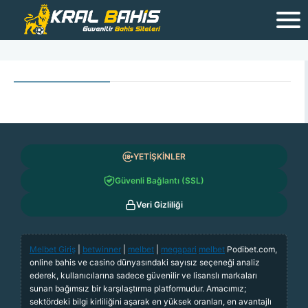
YETİŞKİNLER
Güvenli Bağlantı (SSL)
Veri Gizliliği
Melbet Giriş
|
betwinner
|
melbet
|
megapari
melbet
Podibet.com,
online bahis ve casino dünyasındaki sayısız seçeneği analiz
ederek, kullanıcılarına sadece güvenilir ve lisanslı markaları
sunan bağımsız bir karşılaştırma platformudur. Amacımız;
sektördeki bilgi kirliliğini aşarak en yüksek oranları, en avantajlı