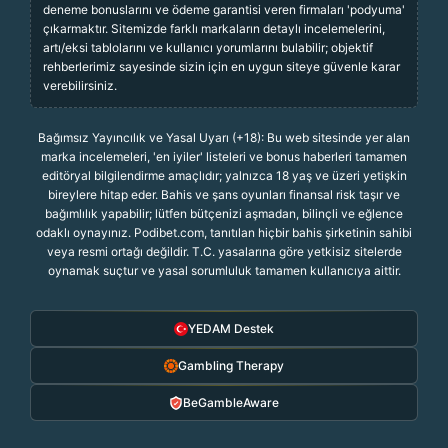
deneme bonuslarını ve ödeme garantisi veren firmaları 'podyuma'
çıkarmaktır. Sitemizde farklı markaların detaylı incelemelerini,
artı/eksi tablolarını ve kullanıcı yorumlarını bulabilir; objektif
rehberlerimiz sayesinde sizin için en uygun siteye güvenle karar
verebilirsiniz.
Bağımsız Yayıncılık ve Yasal Uyarı (+18): Bu web sitesinde yer alan
marka incelemeleri, 'en iyiler' listeleri ve bonus haberleri tamamen
editöryal bilgilendirme amaçlıdır; yalnızca 18 yaş ve üzeri yetişkin
bireylere hitap eder. Bahis ve şans oyunları finansal risk taşır ve
bağımlılık yapabilir; lütfen bütçenizi aşmadan, bilinçli ve eğlence
odaklı oynayınız. Podibet.com, tanıtılan hiçbir bahis şirketinin sahibi
veya resmi ortağı değildir. T.C. yasalarına göre yetkisiz sitelerde
oynamak suçtur ve yasal sorumluluk tamamen kullanıcıya aittir.
YEDAM Destek
Gambling Therapy
BeGambleAware