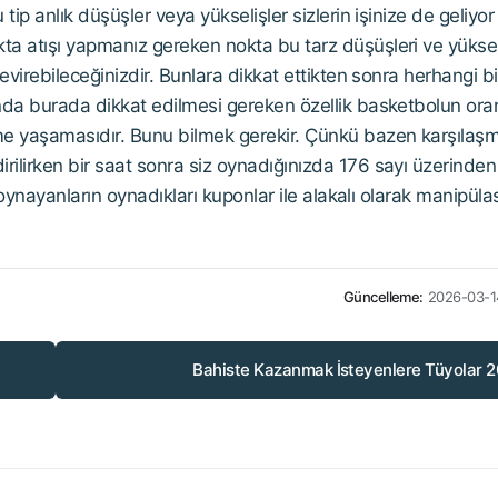
ip anlık düşüşler veya yükselişler sizlerin işinize de geliyor o
ta atışı yapmanız gereken nokta bu tarz düşüşleri ve yükseli
virebileceğinizdir. Bunlara dikkat ettikten sonra herhangi bir
nda burada dikkat edilmesi gereken özellik basketbolun oran
e yaşamasıdır. Bunu bilmek gerekir. Çünkü bazen karşılaşm
rilirken bir saat sonra siz oynadığınızda 176 sayı üzerinden
s oynayanların oynadıkları kuponlar ile alakalı olarak manipül
Güncelleme:
2026-03-1
Bahiste Kazanmak İsteyenlere Tüyolar 