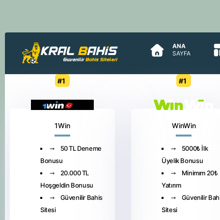
ANA
SAYFA
1Win
WinWin
50 TL Deneme
5000₺ İlk
Bonusu
Üyelik Bonusu
20.000 TL
Minimım 20₺
Hoşgeldin Bonusu
Yatırım
Güvenilir Bahis
Güvenilir Bah
Sitesi
Sitesi