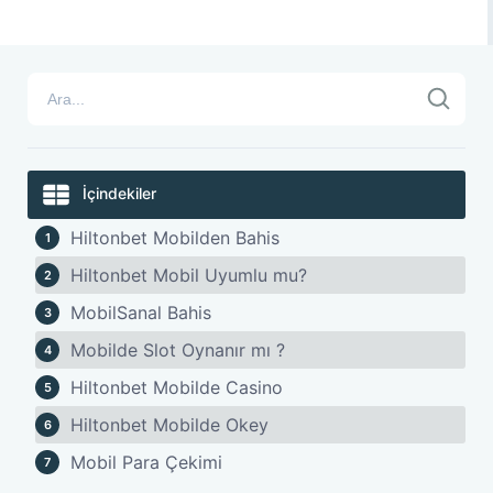
İçindekiler
Hiltonbet Mobilden Bahis
Hiltonbet Mobil Uyumlu mu?
MobilSanal Bahis
Mobilde Slot Oynanır mı ?
Hiltonbet Mobilde Casino
Hiltonbet Mobilde Okey
Mobil Para Çekimi