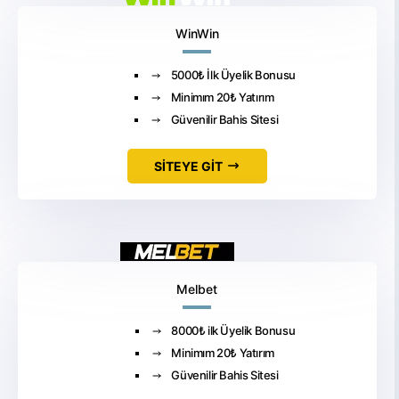
WinWin
5000₺ İlk Üyelik Bonusu
Minimım 20₺ Yatırım
Güvenilir Bahis Sitesi
SİTEYE GİT
Melbet
8000₺ ilk Üyelik Bonusu
Minimım 20₺ Yatırım
Güvenilir Bahis Sitesi