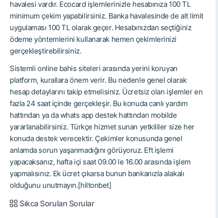
havalesi vardır. Ecocard işlemlerinizle hesabınıza 100 TL
minimum çekim yapabilirsiniz. Banka havalesinde de alt limit
uygulaması 100 TL olarak geçer. Hesabınızdan seçtiğiniz
ödeme yöntemlerini kullanarak hemen çekimlerinizi
gerçekleştirebilirsiniz.
Sistemli online bahis siteleri arasında yerini koruyan
platform, kurallara önem verir. Bu nedenle genel olarak
hesap detaylarını takip etmelisiniz. Ücretsiz olan işlemler en
fazla 24 saat içinde gerçekleşir. Bu konuda canlı yardım
hattından ya da whats app destek hattından mobilde
yararlanabilirsiniz. Türkçe hizmet sunan yetkililer size her
konuda destek verecektir. Çekimler konusunda genel
anlamda sorun yaşanmadığını görüyoruz. Eft işlemi
yapacaksanız, hafta içi saat 09.00 le 16.00 arasında işlem
yapmalısınız. Ek ücret çıkarsa bunun bankanızla alakalı
olduğunu unutmayın.[hiltonbet]
Sıkca Sorulan Sorular