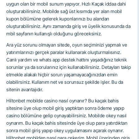
uygun olan bir mobil sunum yapıyor. Hızlı Kaçak iddaa dahi
oluşturabilirsiniz. Mobilde sağ üst kısımda yer alan mobil
kupon bölümüne gelerek kuponlarınızı bu alandan
oluşturabilirsiniz. Aynı zamanda giriş ve üyelik konusunda da
mbil sayfanın kullanışlı olduğunu göreceksiniz.
Ara yüz sorunu olmayan sitede, oyun seçiminizi yapmalı ve
yatırımlarınızı gerçek paralar kullanarak oluşturmalısınız.
Canlı yardım ve whats app destek hattını yaşadığınız teknik
sorunlar ya da sorularınız için kullanabilirsiniz. Detayları takip
etmekle alakalı hiçbir sorun yaşamayacağınızdan emin
olabilirsiniz. Kullanım net ve sorunsuz şekilde işler. Bu da
sitenin avantajıdır.
Hiltonbet mobilde casino nasıl oynanır? Bu kaçak bahis
sitesine üye olup mobil giriş yaptıktan sonra ödeme yapıp
casino bölümüne gelip oynayabilirsiniz. Mobilde okey nasıl
oynarım. Bu kaçak bahis sitesinde üye olup para yatırdıktan
sonra mobil giriş yapıp okey uygulamasını açarak oynanır.
Hiltonbet mobilden nasıl para çekerim. Mobil üzerinden giriş