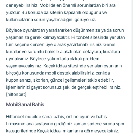
deneyebilirsiniz. Mobilde en önemli sorunlardan biri ara
yüzdür. Bu konuda da sitenin kapsamlı olduğunu ve
kullanıcılarına sorun yaşatmadığını görüyoruz.
Böylece oyunlardan yararlanırken düşünmenize ya da sorun
yaşamanıza gerek kalmayacaktır. Hiltonbet sitesinde yer alan
tüm seçeneklerden üye olarak yararlanabilirsiniz. Genel
kurallar ve sorumlu bahisle alakalı olan detaylara, kurallara
uymalısınız. Böylece yatırımlarla alakalı problem
yaşamayacaksınız. Kaçak iddaa sitesinde yer alan oyunların
birçoğu konusunda mobil destek alabilirsiniz. canlıda
kuponlarınızı, skorları, güncel gelişmeleri takip edebilir,
işlemlerinizi gayet sorunsuz şekilde gerçekleştirebilirsiniz.
[hiltonbet]
MobilSanal Bahis
Hiltonbet mobilde sanal bahis, online oyun ve bahis
firmasının ana sayfasına girdiğiniz zaman sadece sırada spor
kategorilerinde Kaçak iddaa imkanlarını görmeyeceksiniz.