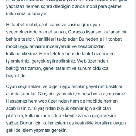
yaptıktan hemen sonra dilediğiniz anda mobil para çekme
imkanınız bulunuyor.
Hiltonbet mobil, canlı bahis ve casino gibi oyun
seçeneklerinde hizmet sunan, Curaçao lisansını kullanan bir
bahis sitesidir. Yenilikleri takip eder. Bu nedenle Hiltonbet
mobil uygulamasını inceleyebilir ve hesabınızdan
kullanabilirsiniz. Hem telefon hem de tablet üzerinden
işlemlerinizi gerçekleştirebilirsiniz. Web üzerinden
baktığımız zaman, genel tasarım ve sunum oldukça
başarılıdır.
Oyun seçenekleri ve diğer uygulamalar gayet net başlıklar
altında sunulur. Girişinizi yapmak için hesabınızı açmalısınız.
Hesabınızı hem web üzerinden hem de mobilde hemen
açabilirsiniz. 18 yaşından büyük olanlar için aktif olan
platform, kullanıcıların sitede keyifli zaman geçirmesini
sağlar. Bunun için kullanıcıların da kesinlikle kurallara uygun
şekilde işlem yapması gerekir.