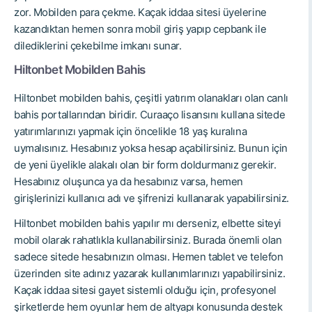
zor. Mobilden para çekme. Kaçak iddaa sitesi üyelerine
kazandıktan hemen sonra mobil giriş yapıp cepbank ile
dilediklerini çekebilme imkanı sunar.
Hiltonbet Mobilden Bahis
Hiltonbet mobilden bahis, çeşitli yatırım olanakları olan canlı
bahis portallarından biridir. Curaaço lisansını kullana sitede
yatırımlarınızı yapmak için öncelikle 18 yaş kuralına
uymalısınız. Hesabınız yoksa hesap açabilirsiniz. Bunun için
de yeni üyelikle alakalı olan bir form doldurmanız gerekir.
Hesabınız oluşunca ya da hesabınız varsa, hemen
girişlerinizi kullanıcı adı ve şifrenizi kullanarak yapabilirsiniz.
Hiltonbet mobilden bahis yapılır mı derseniz, elbette siteyi
mobil olarak rahatlıkla kullanabilirsiniz. Burada önemli olan
sadece sitede hesabınızın olması. Hemen tablet ve telefon
üzerinden site adınız yazarak kullanımlarınızı yapabilirsiniz.
Kaçak iddaa sitesi gayet sistemli olduğu için, profesyonel
şirketlerde hem oyunlar hem de altyapı konusunda destek