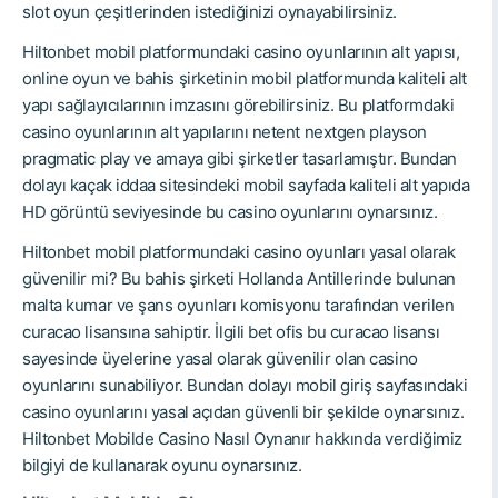
slot oyun çeşitlerinden istediğinizi oynayabilirsiniz.
Hiltonbet mobil platformundaki casino oyunlarının alt yapısı,
online oyun ve bahis şirketinin mobil platformunda kaliteli alt
yapı sağlayıcılarının imzasını görebilirsiniz. Bu platformdaki
casino oyunlarının alt yapılarını netent nextgen playson
pragmatic play ve amaya gibi şirketler tasarlamıştır. Bundan
dolayı kaçak iddaa sitesindeki mobil sayfada kaliteli alt yapıda
HD görüntü seviyesinde bu casino oyunlarını oynarsınız.
Hiltonbet mobil platformundaki casino oyunları yasal olarak
güvenilir mi? Bu bahis şirketi Hollanda Antillerinde bulunan
malta kumar ve şans oyunları komisyonu tarafından verilen
curacao lisansına sahiptir. İlgili bet ofis bu curacao lisansı
sayesinde üyelerine yasal olarak güvenilir olan casino
oyunlarını sunabiliyor. Bundan dolayı mobil giriş sayfasındaki
casino oyunlarını yasal açıdan güvenli bir şekilde oynarsınız.
Hiltonbet Mobilde Casino Nasıl Oynanır hakkında verdiğimiz
bilgiyi de kullanarak oyunu oynarsınız.