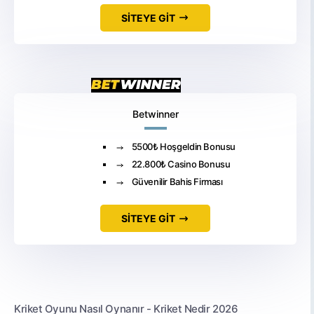
SİTEYE GİT
Betwinner
5500₺ Hoşgeldin Bonusu
22.800₺ Casino Bonusu
Güvenilir Bahis Firması
SİTEYE GİT
Kriket Oyunu Nasıl Oynanır - Kriket Nedir 2026