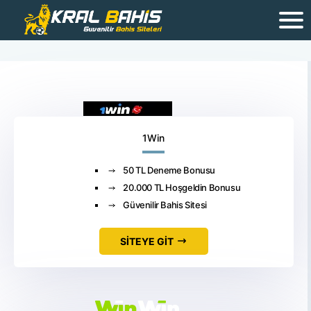
1Win
50 TL Deneme Bonusu
20.000 TL Hoşgeldin Bonusu
Güvenilir Bahis Sitesi
SİTEYE GİT