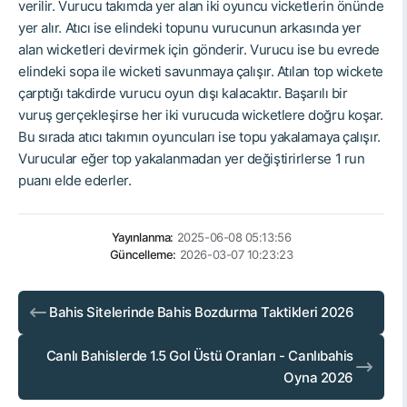
verilir. Vurucu takımda yer alan iki oyuncu vicketlerin önünde
yer alır. Atıcı ise elindeki topunu vurucunun arkasında yer
alan wicketleri devirmek için gönderir. Vurucu ise bu evrede
elindeki sopa ile wicketi savunmaya çalışır. Atılan top wickete
çarptığı takdirde vurucu oyun dışı kalacaktır. Başarılı bir
vuruş gerçekleşirse her iki vurucuda wicketlere doğru koşar.
Bu sırada atıcı takımın oyuncuları ise topu yakalamaya çalışır.
Vurucular eğer top yakalanmadan yer değiştirirlerse 1 run
puanı elde ederler.
Yayınlanma:
2025-06-08 05:13:56
Güncelleme:
2026-03-07 10:23:23
Bahis Sitelerinde Bahis Bozdurma Taktikleri 2026
Canlı Bahislerde 1.5 Gol Üstü Oranları - Canlıbahis
Oyna 2026