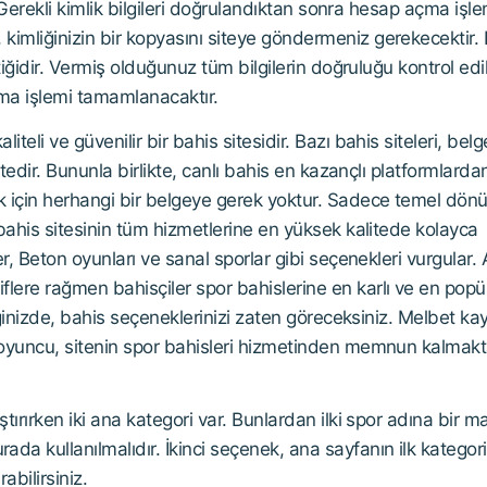
. Gerekli kimlik bilgileri doğrulandıktan sonra hesap açma işle
kimliğinizin bir kopyasını siteye göndermeniz gerekecektir.
tiğidir. Vermiş olduğunuz tüm bilgilerin doğruluğu kontrol ed
a işlemi tamamlanacaktır.
li ve güvenilir bir bahis sitesidir. Bazı bahis siteleri, belge
tedir. Bununla birlikte, canlı bahis en kazançlı platformlardan
ek için herhangi bir belgeye gerek yoktur. Sadece temel dön
 bahis sitesinin tüm hizmetlerine en yüksek kalitede kolayca
r, Beton oyunları ve sanal sporlar gibi seçenekleri vurgular. 
lere rağmen bahisçiler spor bahislerine en karlı ve en popü
iğinizde, bahis seçeneklerinizi zaten göreceksiniz. Melbet kay
 oyuncu, sitenin spor bahisleri hizmetinden memnun kalmakt
tırırken iki ana kategori var. Bunlardan ilki spor adına bir m
 kullanılmalıdır. İkinci seçenek, ana sayfanın ilk kategori
bilirsiniz.