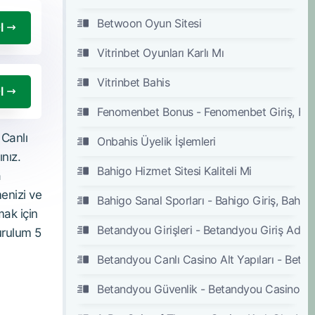
Betwoon Oyun Sitesi
l
Vitrinbet Oyunları Karlı Mı
Vitrinbet Bahis
l
Fenomenbet Bonus - Fenomenbet Giriş, Fe
 Canlı
Onbahis Üyelik İşlemleri
nız.
Bahigo Hizmet Sitesi Kaliteli Mi
a
enizi ve
Bahigo Sanal Sporları - Bahigo Giriş, Bahig
mak için
Betandyou Girişleri - Betandyou Giriş Adres
urulum 5
Betandyou Canlı Casino Alt Yapıları - Beta
m
Betandyou Güvenlik - Betandyou Casino - 