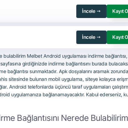
İncele
Kayıt O
İncele
Kayıt O
 bulabilirim Melbet Android uygulaması indirme bağlantısı,
sayfasına girdiğinizde indirme bağlantısını burada bulacaksı
dirme bağlantısı sunmaktadır. Apk dosyalarını aramak zorund
bahis sitesinde bulunan mobil uygulama, siteye kolayca erişm
lar. Android telefonlarda üçüncü taraf uygulamaları çalıştır
 Android uygulamanıza bağlanamayacaktır. Kabul ederseniz, k
rme Bağlantısını Nerede Bulabiliri