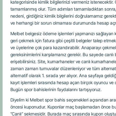
kategorisinde kimlik bilgilerinizi vermeniz istenecektir
tamamlanmış olur. Tüm adımları tamamladıktan sonra, 
nedeni, girdiğiniz kimlik bilgilerini doğrulamamız gerek
ve herhangi bir sorun olmaması durumunda hesap açm
Melbet belgesiz ödeme işlemleri yapmanızı sağlayan kalite
geri çekmek için fatura gibi çeşitli belgeler talep etmek
ve üyelerine çok para kazandırabilir. Anaparayı çekm
gereksinimlerini karşılamanız gerekir. Bu sayede canlı
erişebilirsiniz. Site, kumarhaneler ve canlı kumarhanele
zaman zaman turnuvalar düzenleniyor ve tüm alternatif
alternatif olarak 1. sırada yer alıyor. Ana sayfaya geld
kayıt işlemleri sırasında hesap açan birçok oyuncu ve
Bugün spor bahislerinin faydalarını tartışıyoruz.
Diyelim ki Melbet spor bahis seçenekleri açısından araş
öncesi kuponudur. Kuponlar maç başlamadan önce burada
“Canlı” sekmesidir. Burada maç sırasında kupon oluştura