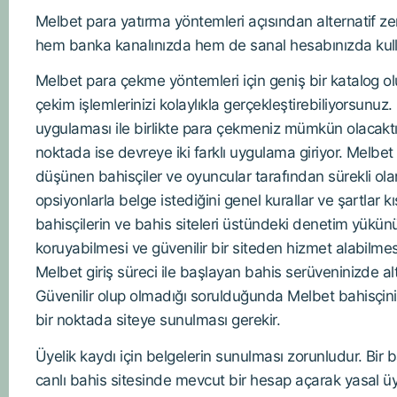
Melbet para yatırma yöntemleri açısından alternatif ze
hem banka kanalınızda hem de sanal hesabınızda kulla
Melbet para çekme yöntemleri için geniş bir katalog o
çekim işlemlerinizi kolaylıkla gerçekleştirebiliyorsunu
uygulaması ile birlikte para çekmeniz mümkün olacaktır
noktada ise devreye iki farklı uygulama giriyor. Melb
düşünen bahisçiler ve oyuncular tarafından sürekli olar
opsiyonlarla belge istediğini genel kurallar ve şartlar k
bahisçilerin ve bahis siteleri üstündeki denetim yükünün
koruyabilmesi ve güvenilir bir siteden hizmet alabilme
Melbet giriş süreci ile başlayan bahis serüveninizde al
Güvenilir olup olmadığı sorulduğunda Melbet bahisçini
bir noktada siteye sunulması gerekir.
Üyelik kaydı için belgelerin sunulması zorunludur. Bir 
canlı bahis sitesinde mevcut bir hesap açarak yasal üye 