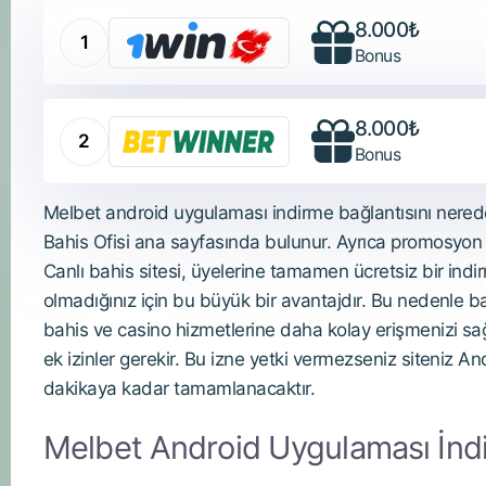
8.000₺
1
Bonus
8.000₺
2
Bonus
Melbet android uygulaması indirme bağlantısını nerede
Bahis Ofisi ana sayfasında bulunur. Ayrıca promosyon 
Canlı bahis sitesi, üyelerine tamamen ücretsiz bir in
olmadığınız için bu büyük bir avantajdır. Bu nedenle 
bahis ve casino hizmetlerine daha kolay erişmenizi sağ
ek izinler gerekir. Bu izne yetki vermezseniz siteniz
dakikaya kadar tamamlanacaktır.
Melbet Android Uygulaması İndi