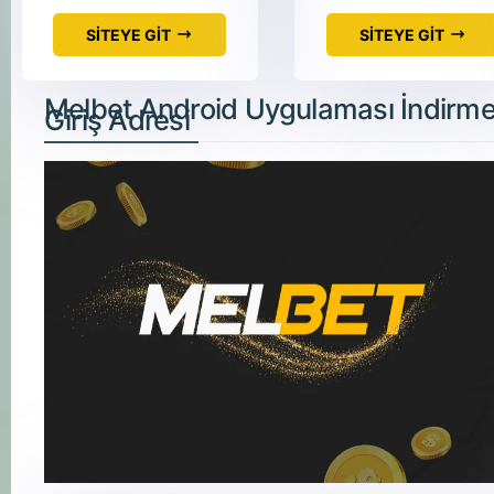
SİTEYE GİT
SİTEYE GİT
Melbet Android Uygulaması İndirme 
Giriş Adresi