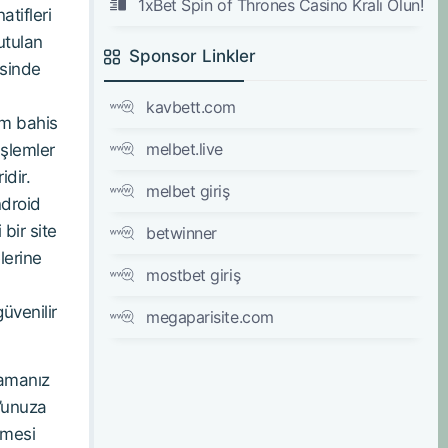
1xBet Spin of Thrones Casino Kralı Olun!
atifleri
utulan
Sponsor Linkler
esinde
kavbett.com
üm bahis
melbet.live
işlemler
idir.
melbet giriş
ndroid
 bir site
betwinner
lerine
mostbet giriş
üvenilir
megaparisite.com
lamanız
e’unuza
emesi