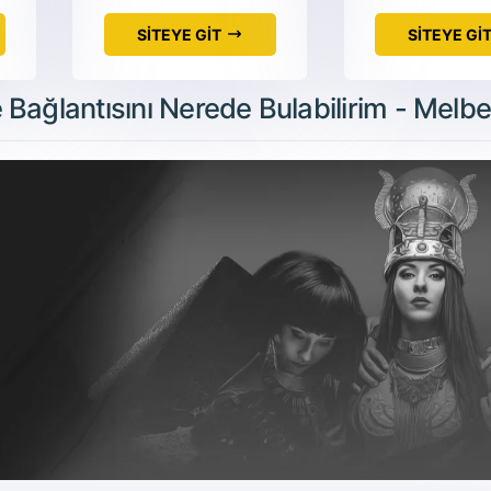
SİTEYE GİT
SİTEYE Gİ
Bağlantısını Nerede Bulabilirim - Melbe