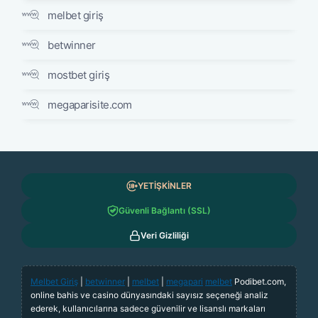
melbet giriş
betwinner
mostbet giriş
megaparisite.com
YETİŞKİNLER
Güvenli Bağlantı (SSL)
Veri Gizliliği
Melbet Giriş
|
betwinner
|
melbet
|
megapari
melbet
Podibet.com,
online bahis ve casino dünyasındaki sayısız seçeneği analiz
ederek, kullanıcılarına sadece güvenilir ve lisanslı markaları