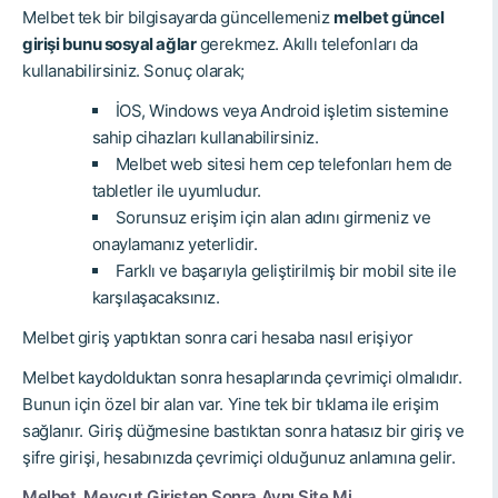
Melbet tek bir bilgisayarda güncellemeniz
melbet güncel
girişi bunu sosyal ağlar
gerekmez. Akıllı telefonları da
kullanabilirsiniz. Sonuç olarak;
İOS, Windows veya Android işletim sistemine
sahip cihazları kullanabilirsiniz.
Melbet web sitesi hem cep telefonları hem de
tabletler ile uyumludur.
Sorunsuz erişim için alan adını girmeniz ve
onaylamanız yeterlidir.
Farklı ve başarıyla geliştirilmiş bir mobil site ile
karşılaşacaksınız.
Melbet giriş yaptıktan sonra cari hesaba nasıl erişiyor
Melbet kaydolduktan sonra hesaplarında çevrimiçi olmalıdır.
Bunun için özel bir alan var. Yine tek bir tıklama ile erişim
sağlanır. Giriş düğmesine bastıktan sonra hatasız bir giriş ve
şifre girişi, hesabınızda çevrimiçi olduğunuz anlamına gelir.
Melbet, Mevcut Girişten Sonra Aynı Site Mi