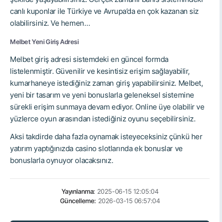
canlı kuponlar ile Türkiye ve Avrupa’da en çok kazanan siz
olabilirsiniz. Ve hemen…
Melbet Yeni Giriş Adresi
Melbet giriş adresi sistemdeki en güncel formda
listelenmiştir. Güvenilir ve kesintisiz erişim sağlayabilir,
kumarhaneye istediğiniz zaman giriş yapabilirsiniz. Melbet,
yeni bir tasarım ve yeni bonuslarla geleneksel sistemine
sürekli erişim sunmaya devam ediyor. Online üye olabilir ve
yüzlerce oyun arasından istediğiniz oyunu seçebilirsiniz.
Aksi takdirde daha fazla oynamak isteyeceksiniz çünkü her
yatırım yaptığınızda casino slotlarında ek bonuslar ve
bonuslarla oynuyor olacaksınız.
Yayınlanma:
2025-06-15 12:05:04
Güncelleme:
2026-03-15 06:57:04