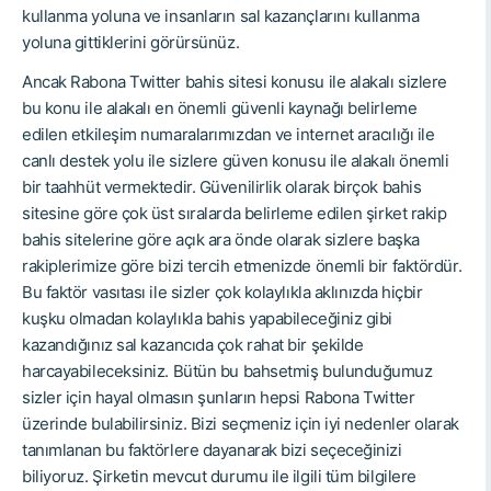
kullanma yoluna ve insanların sal kazançlarını kullanma
yoluna gittiklerini görürsünüz.
Ancak Rabona Twitter bahis sitesi konusu ile alakalı sizlere
bu konu ile alakalı en önemli güvenli kaynağı belirleme
edilen etkileşim numaralarımızdan ve internet aracılığı ile
canlı destek yolu ile sizlere güven konusu ile alakalı önemli
bir taahhüt vermektedir. Güvenilirlik olarak birçok bahis
sitesine göre çok üst sıralarda belirleme edilen şirket rakip
bahis sitelerine göre açık ara önde olarak sizlere başka
rakiplerimize göre bizi tercih etmenizde önemli bir faktördür.
Bu faktör vasıtası ile sizler çok kolaylıkla aklınızda hiçbir
kuşku olmadan kolaylıkla bahis yapabileceğiniz gibi
kazandığınız sal kazancıda çok rahat bir şekilde
harcayabileceksiniz. Bütün bu bahsetmiş bulunduğumuz
sizler için hayal olmasın şunların hepsi Rabona Twitter
üzerinde bulabilirsiniz. Bizi seçmeniz için iyi nedenler olarak
tanımlanan bu faktörlere dayanarak bizi seçeceğinizi
biliyoruz. Şirketin mevcut durumu ile ilgili tüm bilgilere