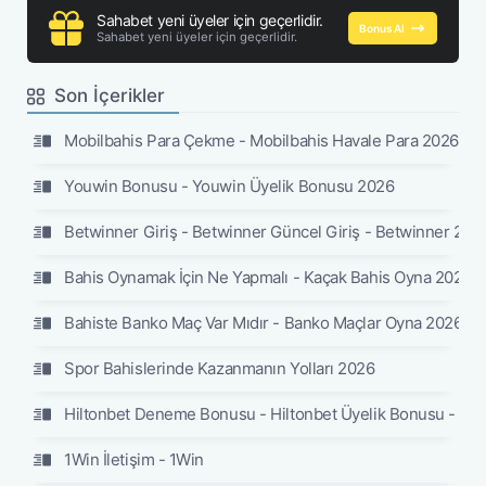
Sahabet yeni üyeler için geçerlidir.
Bonus Al
Sahabet yeni üyeler için geçerlidir.
Son İçerikler
Mobilbahis Para Çekme - Mobilbahis Havale Para 2026
Youwin Bonusu - Youwin Üyelik Bonusu 2026
Betwinner Giriş - Betwinner Güncel Giriş - Betwinner 202
Bahis Oynamak İçin Ne Yapmalı - Kaçak Bahis Oyna 2026
Bahiste Banko Maç Var Mıdır - Banko Maçlar Oyna 2026
Spor Bahislerinde Kazanmanın Yolları 2026
Hiltonbet Deneme Bonusu - Hiltonbet Üyelik Bonusu - 20
1Win İletişim - 1Win