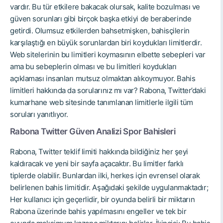
vardır. Bu tür etkilere bakacak olursak, kalite bozulması ve
güven sorunları gibi birçok başka etkiyi de beraberinde
getirdi. Olumsuz etkilerden bahsetmişken, bahisçilerin
karşılaştığı en büyük sorunlardan biri koydukları limitlerdir.
Web sitelerinin bu limitleri koymasının elbette sebepleri var
ama bu sebeplerin olması ve bu limitleri koydukları
açıklaması insanları mutsuz olmaktan alıkoymuyor. Bahis
limitleri hakkında da sorularınız mı var? Rabona, Twitter’daki
kumarhane web sitesinde tanımlanan limitlerle ilgili tüm
soruları yanıtlıyor.
Rabona Twitter Güven Analizi Spor Bahisleri
Rabona, Twitter teklif limiti hakkında bildiğiniz her şeyi
kaldıracak ve yeni bir sayfa açacaktır. Bu limitler farklı
tiplerde olabilir. Bunlardan ilki, herkes için evrensel olarak
belirlenen bahis limitidir. Aşağıdaki şekilde uygulanmaktadır;
Her kullanıcı için geçerlidir, bir oyunda belirli bir miktarın
Rabona üzerinde bahis yapılmasını engeller ve tek bir