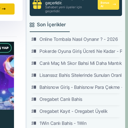
geçerlidir.
Bonus
Al
Sahabet yeni üyeler için
T
geçerlidir.
Son İçerikler
Online Tombala Nasıl Oynanır ? - 2026
Pokerde Oyuna Giriş Ücreti Ne Kadar - Pok
Canlı Maç Mı Skor Bahsi Mi Daha Mantıklı 
Lisanssız Bahis Sitelerinde Sunulan Oranlar
Bahisnow Giriş - Bahisnow Para Çekme - P
Oregabet Canlı Bahis
Oregabet Kayıt - Oregabet Üyelik
1Win Canlı Bahis - 1Win