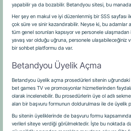
yapabilir ya da bozabilir. Betandyou sitesi, bu manada
Her şey en makul ve iyi düzenlenmiş bir SSS sayfası il
çok süre ve sinir kazandırabilir. Neyse ki, bu adamlar
tüm genel sorunları kapsıyor ve personele ulaşmadan işl
yavaş var olduğu uğruna, personele ulaşabileceğiniz v
bir sohbet platformu da var.
Betandyou Üyelik Açma
Betandyou üyelik açma prosedürleri sitenin uğrundaki spo
bet games TV ve promosyonlar hizmetlerinden faydala
olarak incelenebilir. Bu prosedürlerin üye ol adlı sekm
alan bir başvuru formunun doldurulması ile de üyelik 
Bu sitenin üyeliklerinde de başvuru formu kapsamında ö
verileri siteye verdiği görülmektedir. İşte bu noktada 