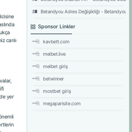
Betandyou Adres Değişikliği - Betandyou C
lcisine
aslında
Sponsor Linkler
dukça
iz canlı
kavbett.com
melbet.live
melbet giriş
betwinner
valar,
fi
mostbet giriş
nde yer
megaparisite.com
 önemli
rtlerin