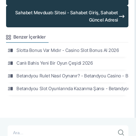
Sahabet Mevduatı Sitesi - Sahabet Giriş, Sahabet
Güncel Adresi
Benzer İçerikler
Slotta Bonus Var Mıdır - Casino Slot Bonus Al 2026
Canlı Bahis Yeni Bir Oyun Çeşidi 2026
Betandyou Rulet Nasıl Oynanır? - Betandyou Casino - Beta
Betandyou Slot Oyunlarında Kazanma Şansı - Betandyou Bah