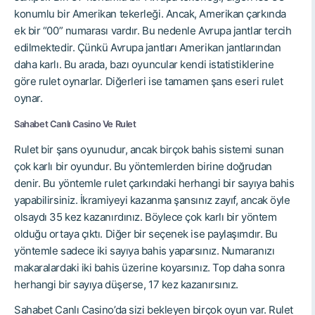
konumlu bir Amerikan tekerleği. Ancak, Amerikan çarkında
ek bir “00” numarası vardır. Bu nedenle Avrupa jantlar tercih
edilmektedir. Çünkü Avrupa jantları Amerikan jantlarından
daha karlı. Bu arada, bazı oyuncular kendi istatistiklerine
göre rulet oynarlar. Diğerleri ise tamamen şans eseri rulet
oynar.
Sahabet Canlı Casino Ve Rulet
Rulet bir şans oyunudur, ancak birçok bahis sistemi sunan
çok karlı bir oyundur. Bu yöntemlerden birine doğrudan
denir. Bu yöntemle rulet çarkındaki herhangi bir sayıya bahis
yapabilirsiniz. İkramiyeyi kazanma şansınız zayıf, ancak öyle
olsaydı 35 kez kazanırdınız. Böylece çok karlı bir yöntem
olduğu ortaya çıktı. Diğer bir seçenek ise paylaşımdır. Bu
yöntemle sadece iki sayıya bahis yaparsınız. Numaranızı
makaralardaki iki bahis üzerine koyarsınız. Top daha sonra
herhangi bir sayıya düşerse, 17 kez kazanırsınız.
Sahabet Canlı Casino’da sizi bekleyen birçok oyun var. Rulet