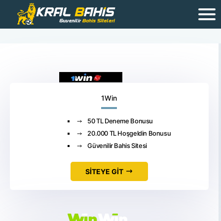
1Win
50 TL Deneme Bonusu
20.000 TL Hoşgeldin Bonusu
Güvenilir Bahis Sitesi
SİTEYE GİT