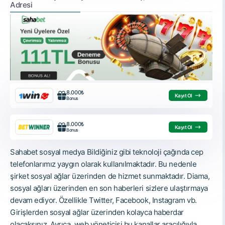
Adresi
8.000₺
Kayıt Ol
Bonus
8.000₺
Kayıt Ol
Bonus
Sahabet sosyal medya Bildiğiniz gibi teknoloji çağında cep
telefonlarımız yaygın olarak kullanılmaktadır. Bu nedenle
şirket sosyal ağlar üzerinden de hizmet sunmaktadır. Diama,
sosyal ağları üzerinden en son haberleri sizlere ulaştırmaya
devam ediyor. Özellikle Twitter, Facebook, Instagram vb.
Girişlerden sosyal ağlar üzerinden kolayca haberdar
olacaksınız. Ayrıca, web yöneticisi bu kanallar aracılığıyla