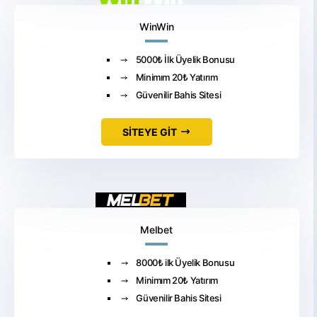
WinWin
5000₺ İlk Üyelik Bonusu
Minimım 20₺ Yatırım
Güvenilir Bahis Sitesi
SİTEYE GİT
Melbet
8000₺ ilk Üyelik Bonusu
Minimım 20₺ Yatırım
Güvenilir Bahis Sitesi