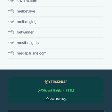
kavbett.com
melbet.live
melbet giriş
betwinner
mostbet giriş
megaparisite.com
YETİŞKİNLER
Güvenli Bağlantı (SSL)
Veri Gizliliği