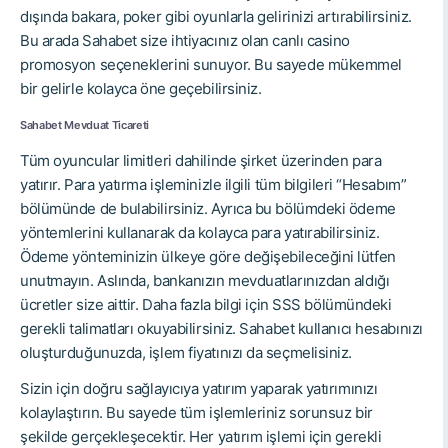
dışında bakara, poker gibi oyunlarla gelirinizi artırabilirsiniz.
Bu arada Sahabet size ihtiyacınız olan canlı casino
promosyon seçeneklerini sunuyor. Bu sayede mükemmel
bir gelirle kolayca öne geçebilirsiniz.
Sahabet Mevduat Ticareti
Tüm oyuncular limitleri dahilinde şirket üzerinden para
yatırır. Para yatırma işleminizle ilgili tüm bilgileri “Hesabım”
bölümünde de bulabilirsiniz. Ayrıca bu bölümdeki ödeme
yöntemlerini kullanarak da kolayca para yatırabilirsiniz.
Ödeme yönteminizin ülkeye göre değişebileceğini lütfen
unutmayın. Aslında, bankanızın mevduatlarınızdan aldığı
ücretler size aittir. Daha fazla bilgi için SSS bölümündeki
gerekli talimatları okuyabilirsiniz. Sahabet kullanıcı hesabınızı
oluşturduğunuzda, işlem fiyatınızı da seçmelisiniz.
Sizin için doğru sağlayıcıya yatırım yaparak yatırımınızı
kolaylaştırın. Bu sayede tüm işlemleriniz sorunsuz bir
şekilde gerçekleşecektir. Her yatırım işlemi için gerekli