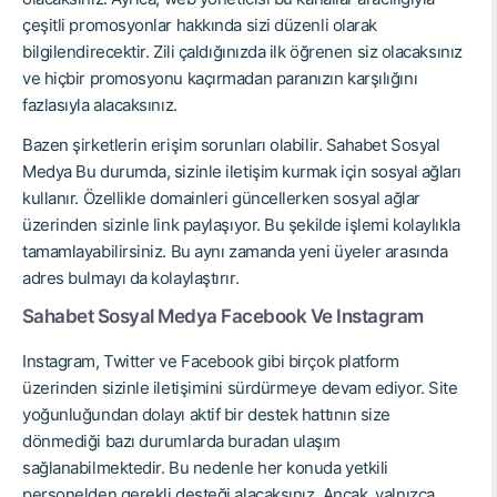
çeşitli promosyonlar hakkında sizi düzenli olarak
bilgilendirecektir. Zili çaldığınızda ilk öğrenen siz olacaksınız
ve hiçbir promosyonu kaçırmadan paranızın karşılığını
fazlasıyla alacaksınız.
Bazen şirketlerin erişim sorunları olabilir. Sahabet Sosyal
Medya Bu durumda, sizinle iletişim kurmak için sosyal ağları
kullanır. Özellikle domainleri güncellerken sosyal ağlar
üzerinden sizinle link paylaşıyor. Bu şekilde işlemi kolaylıkla
tamamlayabilirsiniz. Bu aynı zamanda yeni üyeler arasında
adres bulmayı da kolaylaştırır.
Sahabet Sosyal Medya Facebook Ve Instagram
Instagram, Twitter ve Facebook gibi birçok platform
üzerinden sizinle iletişimini sürdürmeye devam ediyor. Site
yoğunluğundan dolayı aktif bir destek hattının size
dönmediği bazı durumlarda buradan ulaşım
sağlanabilmektedir. Bu nedenle her konuda yetkili
personelden gerekli desteği alacaksınız. Ancak, yalnızca