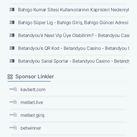
Bahigo Kumar Sitesi Kullanıcılarının Kaprisleri Nedeniyle
Bahigo Süper Lig - Bahigo Giriş, Bahigo Güncel Adresi
Betandyou’e Nasıl Vip Üye Olabilirim? - Betandyou Casino
Betandyou’e QR Kod - Betandyou Casino - Betandyou Giri
Betandyou Sanal Sporlar - Betandyou Casino - Betandyou 
Sponsor Linkler
kavbett.com
melbet.live
melbet giriş
betwinner