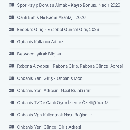
Spor Kayıp Bonusu Almak - Kayıp Bonusu Nedir 2026
Canlı Bahis Ne Kadar Avantajlı 2026
Ensobet Giriş - Ensobet Güncel Giriş 2026
Gobahis Kullanıcı Adınız
Betwoon İştirak Bilgileri
Rabona Altyapısı - Rabona Giriş, Rabona Güncel Adresi
Onbahis Yeni Giriş - Onbahis Mobil
Onbahis Yeni Adresini Nasıl Bulabilirim
Onbahis Tv'De Canlı Oyun İzleme Özelliği Var Mı
Onbahis Vpn Kullanarak Nasıl Bağlanılır
Onbahis Yeni Güncel Giriş Adresi