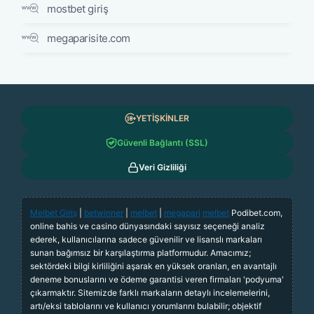
mostbet giriş
megaparisite.com
YETİŞKİNLER
Güvenli Bağlantı (SSL)
Veri Gizliliği
Melbet Giriş
|
betwinner
|
melbet
|
megapari
melbet
Podibet.com,
online bahis ve casino dünyasındaki sayısız seçeneği analiz
ederek, kullanıcılarına sadece güvenilir ve lisanslı markaları
sunan bağımsız bir karşılaştırma platformudur. Amacımız;
sektördeki bilgi kirliliğini aşarak en yüksek oranları, en avantajlı
deneme bonuslarını ve ödeme garantisi veren firmaları 'podyuma'
çıkarmaktır. Sitemizde farklı markaların detaylı incelemelerini,
artı/eksi tablolarını ve kullanıcı yorumlarını bulabilir; objektif