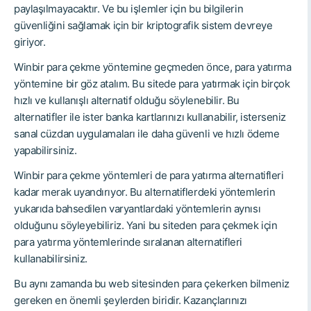
paylaşılmayacaktır. Ve bu işlemler için bu bilgilerin
güvenliğini sağlamak için bir kriptografik sistem devreye
giriyor.
Winbir para çekme yöntemine geçmeden önce, para yatırma
yöntemine bir göz atalım. Bu sitede para yatırmak için birçok
hızlı ve kullanışlı alternatif olduğu söylenebilir. Bu
alternatifler ile ister banka kartlarınızı kullanabilir, isterseniz
sanal cüzdan uygulamaları ile daha güvenli ve hızlı ödeme
yapabilirsiniz.
Winbir para çekme yöntemleri de para yatırma alternatifleri
kadar merak uyandırıyor. Bu alternatiflerdeki yöntemlerin
yukarıda bahsedilen varyantlardaki yöntemlerin aynısı
olduğunu söyleyebiliriz. Yani bu siteden para çekmek için
para yatırma yöntemlerinde sıralanan alternatifleri
kullanabilirsiniz.
Bu aynı zamanda bu web sitesinden para çekerken bilmeniz
gereken en önemli şeylerden biridir. Kazançlarınızı