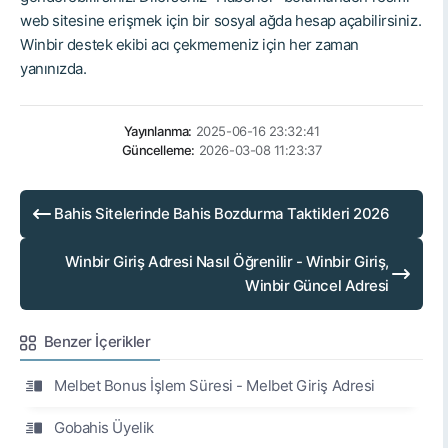
web sitesine erişmek için bir sosyal ağda hesap açabilirsiniz.
Winbir destek ekibi acı çekmemeniz için her zaman
yanınızda.
Yayınlanma:
2025-06-16 23:32:41
Güncelleme:
2026-03-08 11:23:37
Bahis Sitelerinde Bahis Bozdurma Taktikleri 2026
Winbir Giriş Adresi Nasıl Öğrenilir - Winbir Giriş,
Winbir Güncel Adresi
Benzer İçerikler
Melbet Bonus İşlem Süresi - Melbet Giriş Adresi
Gobahis Üyelik