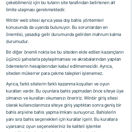
çekebilmeniz için bu tutarın site tarafından belirlenen alt
limite ulaşması gerekmektedir.
Winbir web sitesi ayrıca yasa dışı bahis yöntemleri
konusunda da uyarıda bulunuyor. Bu sorunlardan en
önemlisi, yasadışı gelir durumunda gelirden mahrum kalma
durumudur.
Bir diğer önemli nokta ise bu siteden elde edilen kazançların
üçüncü şahıslarla paylaşılmaması ve akrabalarından yapılan
ödemelerin hesaplarından kabul edilmemesidir. Ayrıca,
siteden mükerrer para çekme talepleri işlenemez.
Ayrıca, farklı sitelerin farklı kazanma koşulları ve oyun
kuralları vardır. Bu oyunlara bahis yapmadan önce siteye üye
olmanızı ve kuralları okumanızı öneririz. Winbir giriş sitesi
olarak kullanıcılarımıza siteye giriş yaptıktan sonra geniş bir
bahis arşivine bahis yapma imkanı sunuyoruz. Bahislerin
yanı sıra bahis seçenekleri için kurallar içerir. Bu kurallara
uyarsanız oyun seçenekleriniz ile kaliteli işlemler