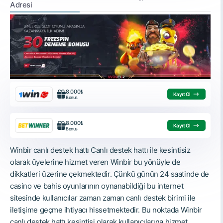
Adresi
8.000₺
Kayıt Ol
Bonus
8.000₺
Kayıt Ol
Bonus
Winbir canlı destek hattı Canlı destek hattı ile kesintisiz
olarak üyelerine hizmet veren Winbir bu yönüyle de
dikkatleri üzerine çekmektedir. Çünkü günün 24 saatinde de
casino ve bahis oyunlarının oynanabildiği bu internet
sitesinde kullanıcılar zaman zaman canlı destek birimi ile
iletişime geçme ihtiyacı hissetmektedir. Bu noktada Winbir
canlı destek hattı kesintisi olarak kullanıcılarına hizmet