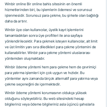
Winbir online Bir online bahis sitesinin en önemli
hizmetlerinden biri, bu işlemlerin ödemesi ve sorunsuz
işlenmesidir. Sorunsuz para çekme, bu şirkete olan bağlılığı
daha da artırır.
Winbir üye olan kullanıcılar, üyelik kayıt işlemlerini
tamamladıktan sonra üye profilleri ile ana sayfaya
yönlendirilecektir. Para çekmek isteyen kullanıcılar, alt limit
ve üst limitin yanı sıra diledikleri para çekme yöntemini de
kullanabilirler. Winbir para çekme yöntemi uluslararası
yöntemden oluşmaktadır.
Winbir ödeme yöntemi hem para çekme hem de çevrimiçi
para yatırma işlemleri için çok uygun ve hızlıdır. Bu
yöntemler aynı zamanda birçok alternatif para yatırma veya
çekme seçeneğini de içermektedir.
Winbir ödeme yöntemi korumasının oldukça yüksek
olduğunu söyleyebiliriz. Bu web sitesindeki hesap
bilgileriniz veya ödeme bilgileriniz asla üçüncü şahıslarla