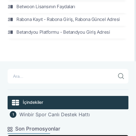
Betwoon Lisansının Faydaları
Rabona Kayıt - Rabona Giriş, Rabona Güncel Adresi
Betandyou Platformu - Betandyou Giriş Adresi
İçindekiler
Winbir Spor Canlı Destek Hattı
Son Promosyonlar