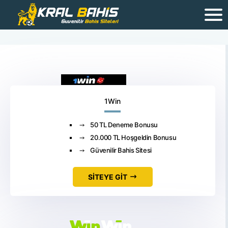
1Win
50 TL Deneme Bonusu
20.000 TL Hoşgeldin Bonusu
Güvenilir Bahis Sitesi
SİTEYE GİT