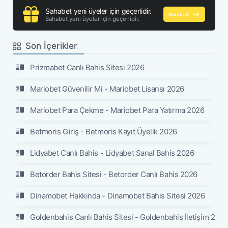
Sahabet yeni üyeler için geçerlidir.
Bonus Al
Sahabet yeni üyeler için geçerlidir.
Son İçerikler
Prizmabet Canlı Bahis Sitesi 2026
Mariobet Güvenilir Mi - Mariobet Lisansı 2026
Mariobet Para Çekme - Mariobet Para Yatırma 2026
Betmoris Giriş - Betmoris Kayıt Üyelik 2026
Lidyabet Canlı Bahis - Lidyabet Sanal Bahis 2026
Betorder Bahis Sitesi - Betorder Canlı Bahis 2026
Dinamobet Hakkında - Dinamobet Bahis Sitesi 2026
Goldenbahis Canlı Bahis Sitesi - Goldenbahis İletişim 2026