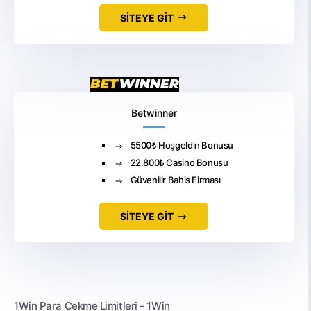
SİTEYE GİT
Betwinner
5500₺ Hoşgeldin Bonusu
22.800₺ Casino Bonusu
Güvenilir Bahis Firması
SİTEYE GİT
1Win Para Çekme Limitleri - 1Win