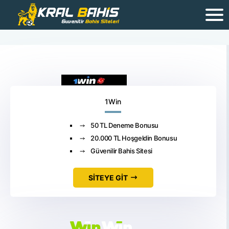
1Win
50 TL Deneme Bonusu
20.000 TL Hoşgeldin Bonusu
Güvenilir Bahis Sitesi
SİTEYE GİT