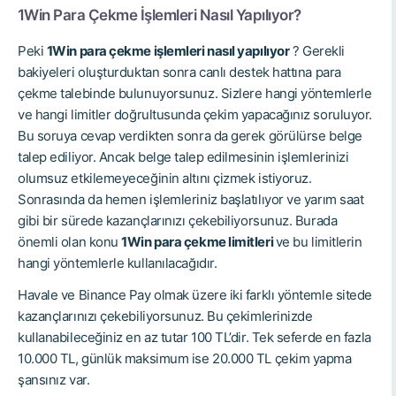
1Win Para Çekme İşlemleri Nasıl Yapılıyor?
Peki
1Win para çekme işlemleri nasıl yapılıyor
? Gerekli
bakiyeleri oluşturduktan sonra canlı destek hattına para
çekme talebinde bulunuyorsunuz. Sizlere hangi yöntemlerle
ve hangi limitler doğrultusunda çekim yapacağınız soruluyor.
Bu soruya cevap verdikten sonra da gerek görülürse belge
talep ediliyor. Ancak belge talep edilmesinin işlemlerinizi
olumsuz etkilemeyeceğinin altını çizmek istiyoruz.
Sonrasında da hemen işlemleriniz başlatılıyor ve yarım saat
gibi bir sürede kazançlarınızı çekebiliyorsunuz. Burada
önemli olan konu
1Win para çekme limitleri
ve bu limitlerin
hangi yöntemlerle kullanılacağıdır.
Havale ve Binance Pay olmak üzere iki farklı yöntemle sitede
kazançlarınızı çekebiliyorsunuz. Bu çekimlerinizde
kullanabileceğiniz en az tutar 100 TL’dir. Tek seferde en fazla
10.000 TL, günlük maksimum ise 20.000 TL çekim yapma
şansınız var.