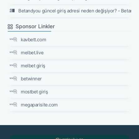
Betandyou güncel giriş adresi neden değişiyor? - Betandyo
Sponsor Linkler
kavbett.com
melbet.live
melbet giriş
betwinner
mostbet giriş
megaparisite.com