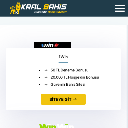
1Win
50 TL Deneme Bonusu
20.000 TL Hoşgeldin Bonusu
Güvenilir Bahis Sitesi
SİTEYE GİT