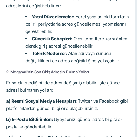
adreslerini değiştirebilirler:
Yasal Düzenlemeler:
Yerel yasalar, platformların
belirli periyotlarla adres güncellemesi yapmalarını
gerektirebilir.
Güvenlik Sebepleri:
Olası tehditlere karşı önlem
olarak giriş adresi güncellenebilir.
Teknik Nedenler:
Alan adı veya sunucu
değişiklikleri de adres değişikliğine yol açabilir.
2. Megapari'nin Son Giriş Adresini Bulma Yolları
Erişmek istediğinizde adres değişmiş olabilir. İşte güncel
adresi bulmanın yolları:
a) Resmi Sosyal Medya Hesapları:
Twitter ve Facebook gibi
platformlardan güncel bilgilere ulaşabilirsiniz.
b) E-Posta Bildirimleri:
Üyeyseniz, güncel adres bilgisi e-
posta ile gönderilebilir.