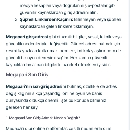
medya hesapları veya doğrulanmış e-postalar gibi
güvenilir kaynaklardan giriş adresini alın.
Şüpheli Linklerden Kaçının:
Bilinmeyen veya şüpheli
kaynaklardan gelen linklere tıklamayın.
Megapari giriş adresi
gibi dinamik bilgiler, yasal, teknik veya
güvenlik nedenleriyle değişebilir. Güncel adresi bulmak için
resmi kaynakları kullanmak, hem erişimi kolaylaştırır hem de
güvenli bir oyun deneyimi sağlar. Her zaman güvenilir
kaynaklardan alınan bilgilerle hareket etmek en iyisidir.
Megapari Son Giriş
Megapari'nin son giriş adresi
ni bulmak, özellikle de adres
değişikliğinin sıkça yaşandığı online oyun ve bahis
dünyasında oldukça önemli. İşte bu konuda bilmeniz
gereken her şey:
1. Megapari Son Giriş Adresi: Neden Değişir?
Megapari gibi online platformlar, çeşitli nedenlerle giriş