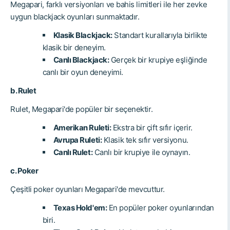
Megapari, farklı versiyonları ve bahis limitleri ile her zevke
uygun blackjack oyunları sunmaktadır.
Klasik Blackjack:
Standart kurallarıyla birlikte
klasik bir deneyim.
Canlı Blackjack:
Gerçek bir krupiye eşliğinde
canlı bir oyun deneyimi.
b. Rulet
Rulet, Megapari'de popüler bir seçenektir.
Amerikan Ruleti:
Ekstra bir çift sıfır içerir.
Avrupa Ruleti:
Klasik tek sıfır versiyonu.
Canlı Rulet:
Canlı bir krupiye ile oynayın.
c. Poker
Çeşitli poker oyunları Megapari'de mevcuttur.
Texas Hold'em:
En popüler poker oyunlarından
biri.