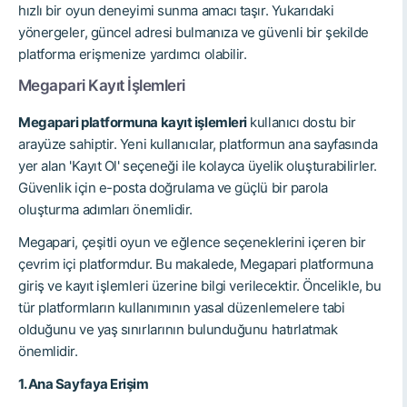
hızlı bir oyun deneyimi sunma amacı taşır. Yukarıdaki
yönergeler, güncel adresi bulmanıza ve güvenli bir şekilde
platforma erişmenize yardımcı olabilir.
Megapari Kayıt İşlemleri
Megapari platformuna kayıt işlemleri
kullanıcı dostu bir
arayüze sahiptir. Yeni kullanıcılar, platformun ana sayfasında
yer alan 'Kayıt Ol' seçeneği ile kolayca üyelik oluşturabilirler.
Güvenlik için e-posta doğrulama ve güçlü bir parola
oluşturma adımları önemlidir.
Megapari, çeşitli oyun ve eğlence seçeneklerini içeren bir
çevrim içi platformdur. Bu makalede, Megapari platformuna
giriş ve kayıt işlemleri üzerine bilgi verilecektir. Öncelikle, bu
tür platformların kullanımının yasal düzenlemelere tabi
olduğunu ve yaş sınırlarının bulunduğunu hatırlatmak
önemlidir.
1. Ana Sayfaya Erişim