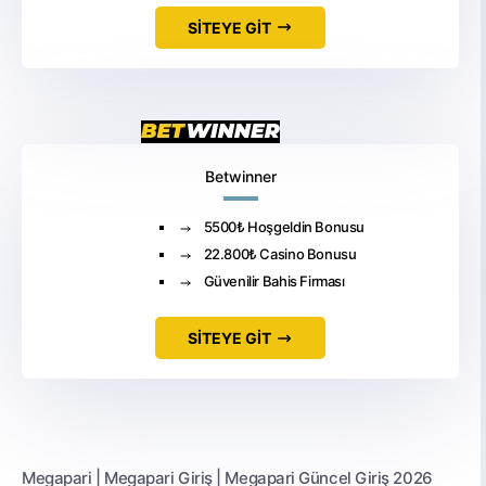
SİTEYE GİT
Betwinner
5500₺ Hoşgeldin Bonusu
22.800₺ Casino Bonusu
Güvenilir Bahis Firması
SİTEYE GİT
Megapari | Megapari Giriş | Megapari Güncel Giriş 2026