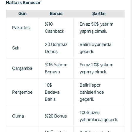
Haftalık Bonuslar
Gün
Bonus
Şartlar
%10
En az 50$ yatırım
Pazartesi
Cashback
yapmış olmalı.
20 Ücretsiz
Belirli oyunlarda
Salı
Dönüş
geçerli.
%15 Yatırım
En az 20$ yatırım
Çarşamba
Bonusu
yapmış olmalı.
10$
Belirli spor
Perşembe
Bedava
bahislerinde
Bahis
geçerli.
100$ üzeri
Cuma
%20 Bonus
yatırımlarda geçerli.