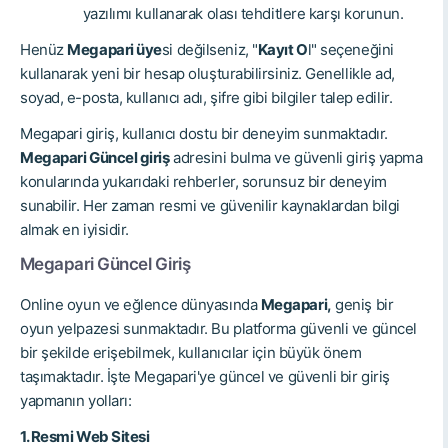
yazılımı kullanarak olası tehditlere karşı korunun.
Henüz
Megapari üye
si değilseniz, "
Kayıt O
l" seçeneğini
kullanarak yeni bir hesap oluşturabilirsiniz. Genellikle ad,
soyad, e-posta, kullanıcı adı, şifre gibi bilgiler talep edilir.
Megapari giriş, kullanıcı dostu bir deneyim sunmaktadır.
Megapari Güncel giriş
adresini bulma ve güvenli giriş yapma
konularında yukarıdaki rehberler, sorunsuz bir deneyim
sunabilir. Her zaman resmi ve güvenilir kaynaklardan bilgi
almak en iyisidir.
Megapari Güncel Giriş
Online oyun ve eğlence dünyasında
Megapari,
geniş bir
oyun yelpazesi sunmaktadır. Bu platforma güvenli ve güncel
bir şekilde erişebilmek, kullanıcılar için büyük önem
taşımaktadır. İşte Megapari'ye güncel ve güvenli bir giriş
yapmanın yolları:
1. Resmi Web Sitesi