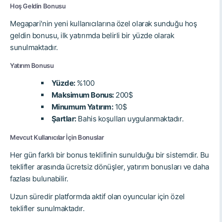
Hoş Geldin Bonusu
Megapari'nin yeni kullanıcılarına özel olarak sunduğu hoş
geldin bonusu, ilk yatırımda belirli bir yüzde olarak
sunulmaktadır.
Yatırım Bonusu
Yüzde:
%100
Maksimum Bonus:
200$
Minumum Yatırım:
10$
Şartlar:
Bahis koşulları uygulanmaktadır.
Mevcut Kullanıcılar İçin Bonuslar
Her gün farklı bir bonus teklifinin sunulduğu bir sistemdir. Bu
teklifler arasında ücretsiz dönüşler, yatırım bonusları ve daha
fazlası bulunabilir.
Uzun süredir platformda aktif olan oyuncular için özel
teklifler sunulmaktadır.