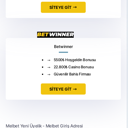
SİTEYE GİT
Betwinner
5500₺ Hoşgeldin Bonusu
22.800₺ Casino Bonusu
Güvenilir Bahis Firması
SİTEYE GİT
Melbet Yeni Üyelik - Melbet Giriş Adresi