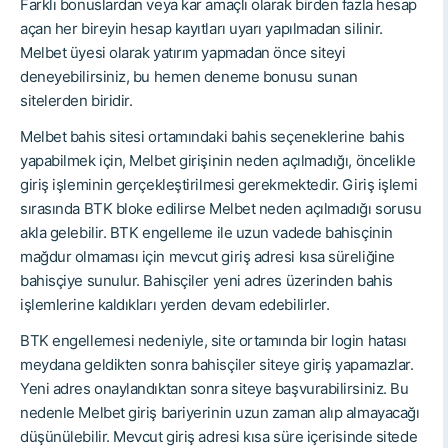
Farklı bonuslardan veya kar amaçlı olarak birden fazla hesap
açan her bireyin hesap kayıtları uyarı yapılmadan silinir.
Melbet üyesi olarak yatırım yapmadan önce siteyi
deneyebilirsiniz, bu hemen deneme bonusu sunan
sitelerden biridir.
Melbet bahis sitesi ortamındaki bahis seçeneklerine bahis
yapabilmek için, Melbet girişinin neden açılmadığı, öncelikle
giriş işleminin gerçekleştirilmesi gerekmektedir. Giriş işlemi
sırasında BTK bloke edilirse Melbet neden açılmadığı sorusu
akla gelebilir. BTK engelleme ile uzun vadede bahisçinin
mağdur olmaması için mevcut giriş adresi kısa süreliğine
bahisçiye sunulur. Bahisçiler yeni adres üzerinden bahis
işlemlerine kaldıkları yerden devam edebilirler.
BTK engellemesi nedeniyle, site ortamında bir login hatası
meydana geldikten sonra bahisçiler siteye giriş yapamazlar.
Yeni adres onaylandıktan sonra siteye başvurabilirsiniz. Bu
nedenle Melbet giriş bariyerinin uzun zaman alıp almayacağı
düşünülebilir. Mevcut giriş adresi kısa süre içerisinde sitede