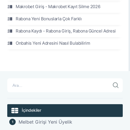
Makrobet Giriş - Makrobet Kayıt Silme 2026
Rabona Yeni Bonuslarla Çok Farklı
Rabona Kaydı - Rabona Giriş, Rabona Güncel Adresi
Onbahis Yeni Adresini Nasıl Bulabilirim
İçindekiler
Melbet Girişi Yeni Üyelik