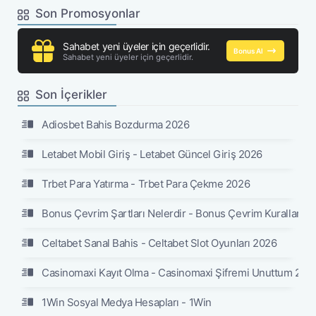
Son Promosyonlar
Sahabet yeni üyeler için geçerlidir.
Bonus Al
Sahabet yeni üyeler için geçerlidir.
Son İçerikler
Adiosbet Bahis Bozdurma 2026
Letabet Mobil Giriş - Letabet Güncel Giriş 2026
Trbet Para Yatırma - Trbet Para Çekme 2026
Bonus Çevrim Şartları Nelerdir - Bonus Çevrim Kuralları 2
Celtabet Sanal Bahis - Celtabet Slot Oyunları 2026
Casinomaxi Kayıt Olma - Casinomaxi Şifremi Unuttum 202
1Win Sosyal Medya Hesapları - 1Win