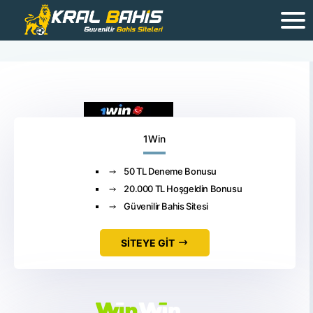
1Win
50 TL Deneme Bonusu
20.000 TL Hoşgeldin Bonusu
Güvenilir Bahis Sitesi
SİTEYE GİT