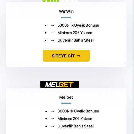
WinWin
5000₺ İlk Üyelik Bonusu
Minimım 20₺ Yatırım
Güvenilir Bahis Sitesi
SİTEYE GİT
Melbet
8000₺ ilk Üyelik Bonusu
Minimım 20₺ Yatırım
Güvenilir Bahis Sitesi