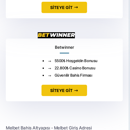
SİTEYE GİT
Betwinner
5500₺ Hoşgeldin Bonusu
22.800₺ Casino Bonusu
Güvenilir Bahis Firması
SİTEYE GİT
Melbet Bahis Altyapısı - Melbet Giriş Adresi