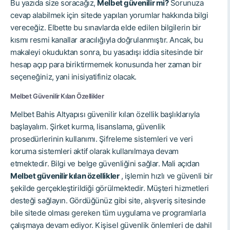
Bu yazıda size soracağız,
Melbet güvenilir mi?
Sorunuza
cevap alabilmek için sitede yapılan yorumlar hakkında bilgi
vereceğiz. Elbette bu sınavlarda elde edilen bilgilerin bir
kısmı resmi kanallar aracılığıyla doğrulanmıştır. Ancak, bu
makaleyi okuduktan sonra, bu yasadışı iddia sitesinde bir
hesap açıp para biriktirmemek konusunda her zaman bir
seçeneğiniz, yani inisiyatifiniz olacak.
Melbet Güvenilir Kılan Özellikler
Melbet Bahis Altyapısı güvenilir kılan özellik başlıklarıyla
başlayalım. Şirket kurma, lisanslama, güvenlik
prosedürlerinin kullanımı. Şifreleme sistemleri ve veri
koruma sistemleri aktif olarak kullanılmaya devam
etmektedir. Bilgi ve belge güvenliğini sağlar. Mali açıdan
Melbet güvenilir kılan özellikler
, işlemin hızlı ve güvenli bir
şekilde gerçekleştirildiği görülmektedir. Müşteri hizmetleri
desteği sağlayın. Gördüğünüz gibi site, alışveriş sitesinde
bile sitede olması gereken tüm uygulama ve programlarla
çalışmaya devam ediyor. Kişisel güvenlik önlemleri de dahil