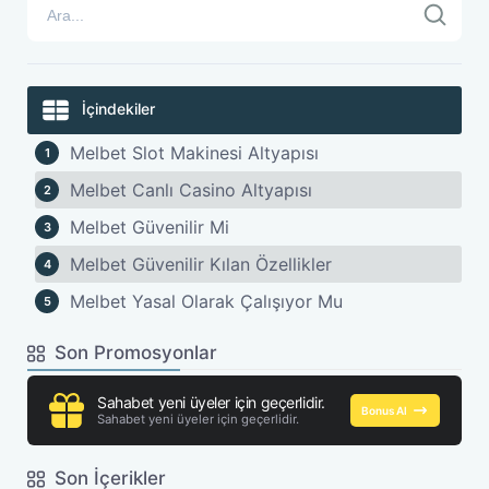
İçindekiler
Melbet Slot Makinesi Altyapısı
Melbet Canlı Casino Altyapısı
Melbet Güvenilir Mi
Melbet Güvenilir Kılan Özellikler
Melbet Yasal Olarak Çalışıyor Mu
Son Promosyonlar
Sahabet yeni üyeler için geçerlidir.
Bonus Al
Sahabet yeni üyeler için geçerlidir.
Son İçerikler