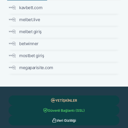
kavbett.com
melbet.live
melbet giriş
betwinner
mostbet giriş
megaparisite.com
YETİŞKİNLER
Güvenli Bağlantı (SSL)
Veri Gizliliği