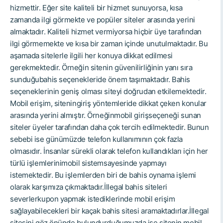
hizmettir. Eğer site kaliteli bir hizmet sunuyorsa, kısa
zamanda ilgi görmekte ve popüler siteler arasında yerini
almaktadır. Kaliteli hizmet vermiyorsa hiçbir üye tarafından
ilgi görmemekte ve kısa bir zaman içinde unutulmaktadır. Bu
aşamada sitelerle ilgili her konuya dikkat edilmesi
gerekmektedir. Örneğin sitenin güvenilirliğinin yanı sıra
sunduğubahis seçenekleride önem taşımaktadır. Bahis
seçeneklerinin geniş olması siteyi doğrudan etkilemektedir.
Mobil erişim, siteningiriş yöntemleride dikkat çeken konular
arasında yerini almıştır. Örneğinmobil girişseçeneği sunan
siteler üyeler tarafından daha çok tercih edilmektedir. Bunun
sebebi ise günümüzde telefon kullanımının çok fazla
olmasıdır. İnsanlar sürekli olarak telefon kullandıkları için her
türlü işlemlerinimobil sistemsayesinde yapmayı
istemektedir. Bu işlemlerden biri de bahis oynama işlemi
olarak karşımıza çıkmaktadır.İllegal bahis siteleri
severlerkupon yapmak istediklerinde mobil erişim
sağlayabilecekleri bir kaçak bahis sitesi aramaktadırlar.İllegal
sitesini göz önünde bulundurduğumuzda ise sitenin mobil