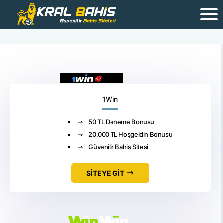
1Win
50 TL Deneme Bonusu
20.000 TL Hoşgeldin Bonusu
Güvenilir Bahis Sitesi
SİTEYE GİT