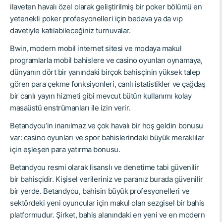
ilaveten havalı özel olarak geliştirilmiş bir poker bölümü en
yetenekli poker profesyonelleri için bedava ya da vıp
davetiyle katılabileceğiniz turnuvalar.
Bwin, modern mobil internet sitesi ve modaya makul
programlarla mobil bahislere ve casino oyunları oynamaya,
dünyanın dört bir yanındaki birçok bahisçinin yüksek talep
gören para çekme fonksiyonleri, canlı istatistikler ve çağdaş
bir canlı yayın hizmeti gibi mevcut bütün kullanımı kolay
masaüstü enstrümanları ile izin verir.
Betandyou’in inanılmaz ve çok havalı bir hoş geldin bonusu
var: casino oyunları ve spor bahislerindeki büyük meraklılar
için eşleşen para yatırma bonusu.
Betandyou resmi olarak lisanslı ve denetime tabi güvenilir
bir bahisçidir. Kişisel verileriniz ve paranız burada güvenilir
bir yerde. Betandyou, bahisin büyük profesyonelleri ve
sektördeki yeni oyuncular için makul olan sezgisel bir bahis
platformudur. Şirket, bahis alanındaki en yeni ve en modern