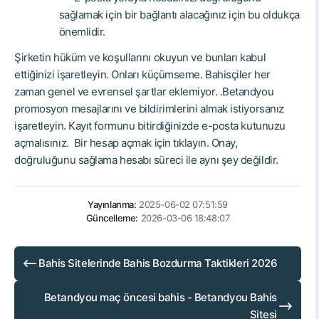
sağlamak için bir bağlantı alacağınız için bu oldukça
önemlidir.
Şirketin hüküm ve koşullarını okuyun ve bunları kabul
ettiğinizi işaretleyin. Onları küçümseme. Bahisçiler her
zaman genel ve evrensel şartlar eklemiyor. .Betandyou
promosyon mesajlarını ve bildirimlerini almak istiyorsanız
işaretleyin. Kayıt formunu bitirdiğinizde e-posta kutunuzu
açmalısınız. Bir hesap açmak için tıklayın. Onay,
doğruluğunu sağlama hesabı süreci ile aynı şey değildir.
Yayınlanma:
2025-06-02 07:51:59
Güncelleme:
2026-03-06 18:48:07
Bahis Sitelerinde Bahis Bozdurma Taktikleri 2026
Betandyou maç öncesi bahis - Betandyou Bahis
Sitesi