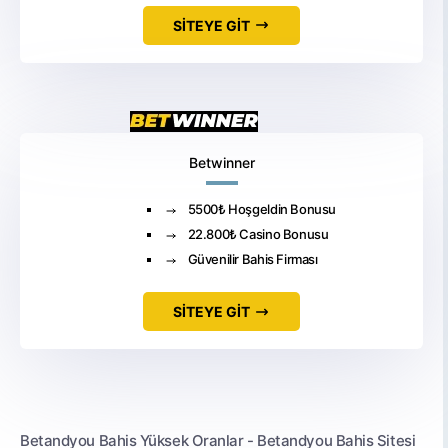
SİTEYE GİT
Betwinner
5500₺ Hoşgeldin Bonusu
22.800₺ Casino Bonusu
Güvenilir Bahis Firması
SİTEYE GİT
Betandyou Bahis Yüksek Oranlar - Betandyou Bahis Sitesi