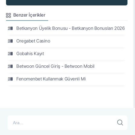
Benzer İçerikler
Betkanyon Üyelik Bonusu - Betkanyon Bonusları 2026
Oregabet Casino
Gobahis Kayıt
Betwoon Güncel Giriş - Betwoon Mobil
Fenomenbet Kullanmak Güvenli Mi